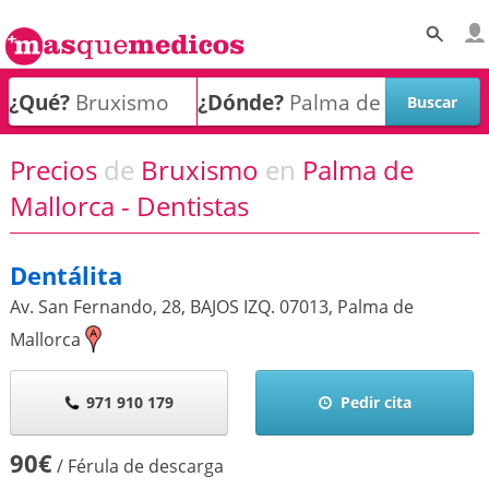
¿Qué?
¿Dónde?
Precios
de
Bruxismo
en
Palma de
Mallorca - Dentistas
Dentálita
Av. San Fernando, 28, BAJOS IZQ.
07013
,
Palma de
Mallorca
971 910 179
Pedir cita
90€
/ Férula de descarga