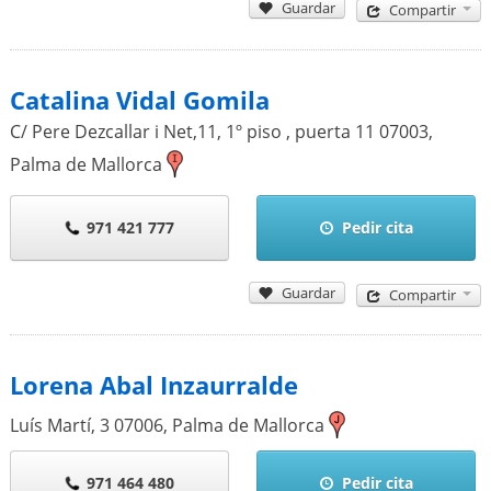
Guardar
Compartir
Catalina Vidal Gomila
C/ Pere Dezcallar i Net,11, 1º piso , puerta 11
07003
,
Palma de Mallorca
971 421 777
Pedir cita
Guardar
Compartir
Lorena Abal Inzaurralde
Luís Martí, 3
07006
,
Palma de Mallorca
971 464 480
Pedir cita