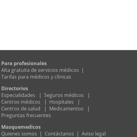
Para profesionales
Alta gratuita de servicios médicos
|
Tarifas para médicos y clínicas
Directorios
Especialidades
|
Seguros médicos
|
Centros médicos
|
Hospitales
|
Centros de salud
|
Medicamentos
|
Preguntas frecuentes
Masquemedicos
Quienes somos
|
Contáctanos
|
Aviso legal