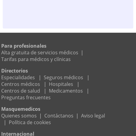
Para profesionales
Alta gratuita de servicios médicos
|
Tarifas para médicos y clínicas
Directorios
Especialidades
|
Seguros médicos
|
Centros médicos
|
Hospitales
|
Centros de salud
|
Medicamentos
|
Preguntas frecuentes
Masquemedicos
Quienes somos
|
Contáctanos
|
Aviso legal
|
Política de cookies
Internacional