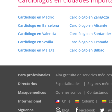
Cardiólogo en Madrid
Cardiólogo en Zaragoza
Cardiólogo en Barcelona
Cardiólogo en Alicante
Cardiólogo en Valencia
Cardiólogo en Santander
Cardiólogo en Sevilla
Cardiólogo en Granada
Cardiólogo en Málaga
Cardiólogo en Bilbao
Para profesionales
Alta gratuita de servicios médicos
Directorios
Especialidades
|
Seguros médi
Masquemedicos
Quienes somos
|
Contáctanos
|
Internacional
Chile
Colombia
E
Síguenos
Blog
Facebook
Twi