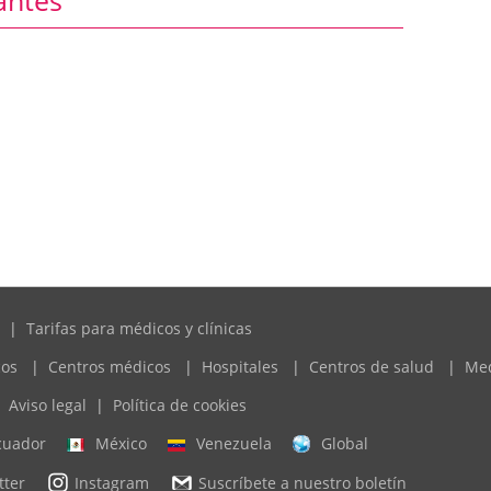
|
Tarifas para médicos y clínicas
cos
|
Centros médicos
|
Hospitales
|
Centros de salud
|
Me
Aviso legal
|
Política de cookies
cuador
México
Venezuela
Global
tter
Instagram
Suscríbete a nuestro boletín