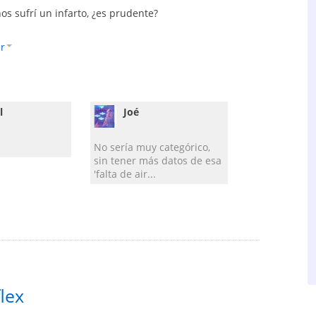
s sufrí un infarto, ¿es prudente?
r
l
Joé
No sería muy categórico,
sin tener más datos de esa
'falta de air...
lex