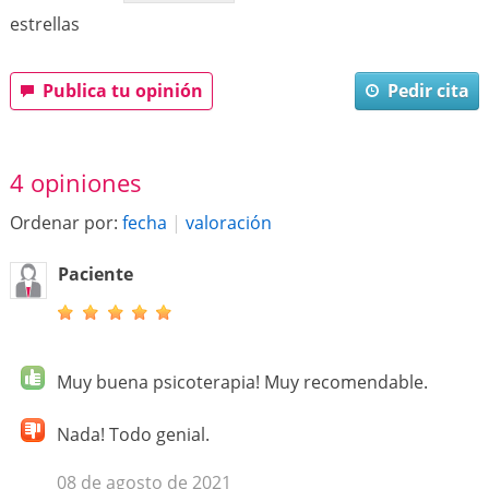
estrellas
Publica tu opinión
Pedir cita
4 opiniones
Ordenar por:
fecha
|
valoración
Paciente
Muy buena psicoterapia! Muy recomendable.
Nada! Todo genial.
08 de agosto de 2021