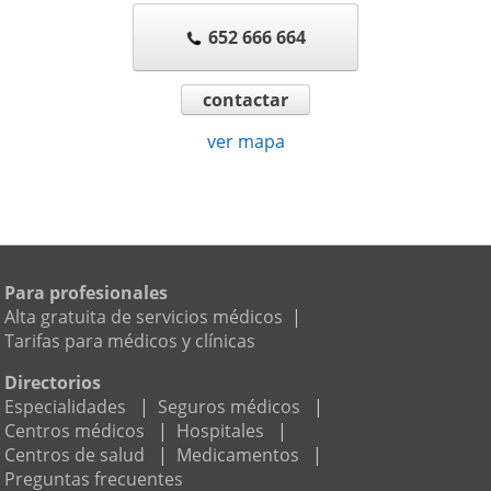
652 666 664
contactar
ver mapa
Para profesionales
Alta gratuita de servicios médicos
|
Tarifas para médicos y clínicas
Directorios
Especialidades
|
Seguros médicos
|
Centros médicos
|
Hospitales
|
Centros de salud
|
Medicamentos
|
Preguntas frecuentes