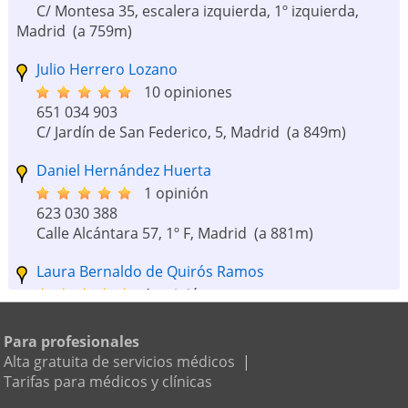
C/ Montesa 35, escalera izquierda, 1º izquierda,
Madrid
(a 759m)
Julio Herrero Lozano
10 opiniones
651 034 903
C/ Jardín de San Federico, 5, Madrid
(a 849m)
Daniel Hernández Huerta
1 opinión
623 030 388
Calle Alcántara 57, 1º F, Madrid
(a 881m)
Laura Bernaldo de Quirós Ramos
1 opinión
601 469 005
Madrid Capital, Madrid
(a 201m)
Para profesionales
Alta gratuita de servicios médicos
|
Antonio Blázquez Blanco
Tarifas para médicos y clínicas
16 opiniones