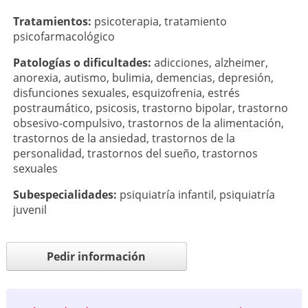
Tratamientos:
psicoterapia
,
tratamiento
psicofarmacológico
Patologí­as o dificultades:
adicciones
,
alzheimer
,
anorexia
,
autismo
,
bulimia
,
demencias
,
depresión
,
disfunciones sexuales
,
esquizofrenia
,
estrés
postraumático
,
psicosis
,
trastorno bipolar
,
trastorno
obsesivo-compulsivo
,
trastornos de la alimentación
,
trastornos de la ansiedad
,
trastornos de la
personalidad
,
trastornos del sueño
,
trastornos
sexuales
Subespecialidades:
psiquiatría infantil
,
psiquiatría
juvenil
Pedir información