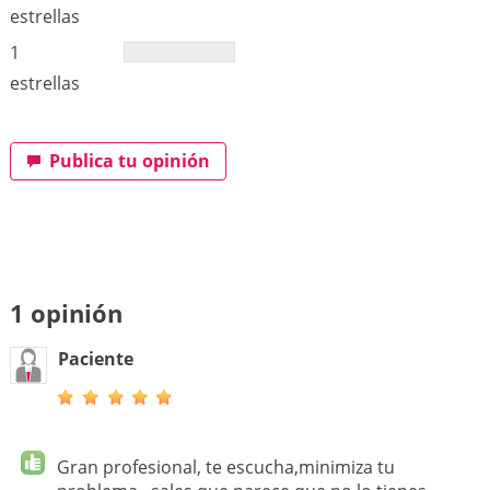
estrellas
1
estrellas
Publica tu opinión
1 opinión
Paciente
Gran profesional, te escucha,minimiza tu