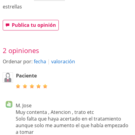
estrellas
Publica tu opinión
2 opiniones
Ordenar por:
fecha
|
valoración
Paciente
M. Jose
Muy contenta , Atencion , trato etc
Solo falta que haya acertado en el tratamiento
aunque solo me aumento el que había empezado
a tomar