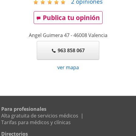
2
opiniones
Publica tu opinión
Angel Guimera 47
-
46008
Valencia
963 858 067
ver mapa
Para profesionales
Alta gratuita de servicios médicos
|
Tarifas para médicos y clínicas
Directorios