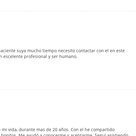
 paciente suya mucho tiempo necesito contactar con el en este
n escelente profesional y ser humano.
e mi vida, durante mas de 20 años. Con el he compartido
onitos. Me ayudó a conocerme y aceptarme. Seguí asistiendo