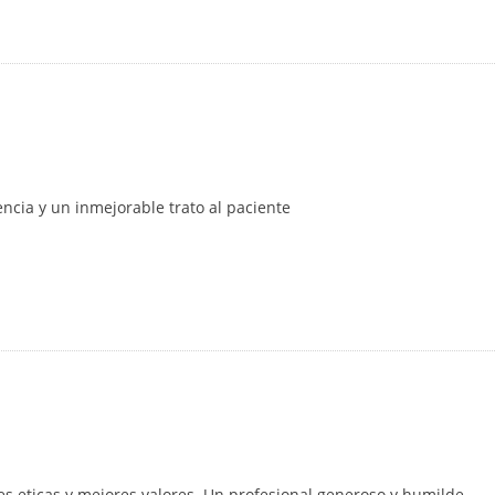
ncia y un inmejorable trato al paciente
es eticas y mejores valores. Un profesional generoso y humilde,