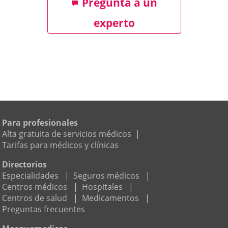
Pregunta a un
experto
Para profesionales
Alta gratuita de servicios médicos
|
Tarifas para médicos y clínicas
Directorios
Especialidades
|
Seguros médicos
|
Centros médicos
|
Hospitales
|
Centros de salud
|
Medicamentos
|
Preguntas frecuentes