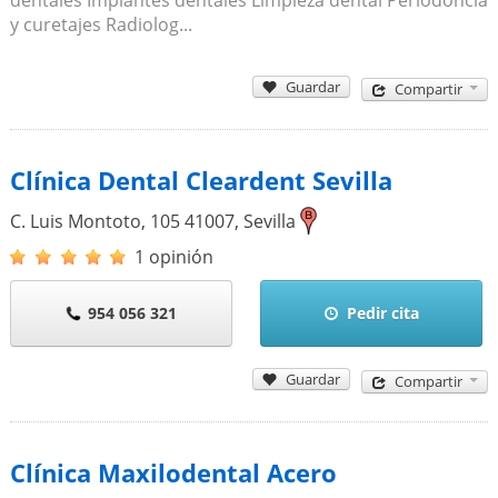
y curetajes Radiolog...
Guardar
Compartir
Clínica Dental Cleardent Sevilla
C. Luis Montoto, 105
41007
,
Sevilla
1 opinión
954 056 321
Pedir cita
Guardar
Compartir
Clínica Maxilodental Acero