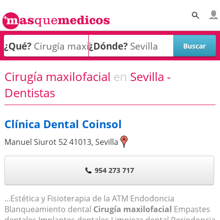
¿Qué?
¿Dónde?
Cirugía maxilofacial
en
Sevilla -
Dentistas
Clínica Dental Coinsol
Manuel Siurot 52
41013
,
Sevilla
954 273 717
...Estética y Fisioterapia de la ATM Endodoncia
Blanqueamiento dental
Cirugía maxilofacial
Empastes
dentales Implantes dentales Limpieza dental Periodoncia