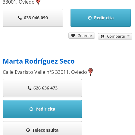
33001
,
Oviedo
633 046 090
Pedir cita
Guardar
Compartir
Marta Rodríguez Seco
Calle Evaristo Valle nº5
33011
,
Oviedo
626 636 473
Pedir cita
Teleconsulta