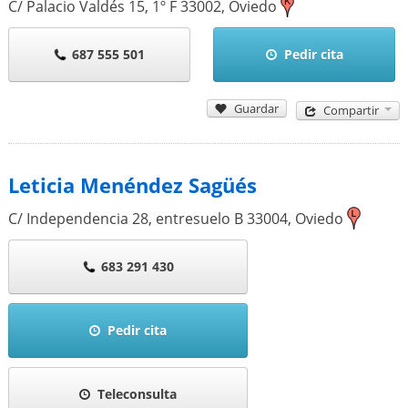
C/ Palacio Valdés 15, 1º F
33002
,
Oviedo
687 555 501
Pedir cita
Guardar
Compartir
Leticia Menéndez Sagüés
C/ Independencia 28, entresuelo B
33004
,
Oviedo
683 291 430
Pedir cita
Teleconsulta