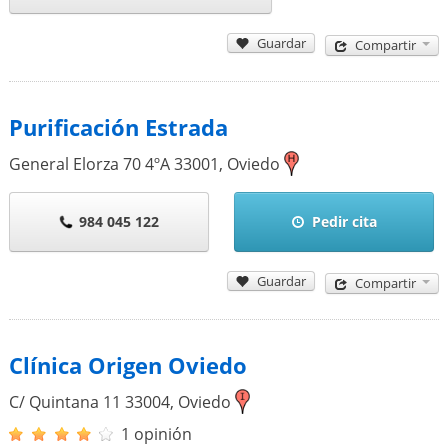
Guardar
Compartir
Purificación Estrada
General Elorza 70 4ºA
33001
,
Oviedo
984 045 122
Pedir cita
Guardar
Compartir
Clínica Origen Oviedo
C/ Quintana 11
33004
,
Oviedo
1 opinión