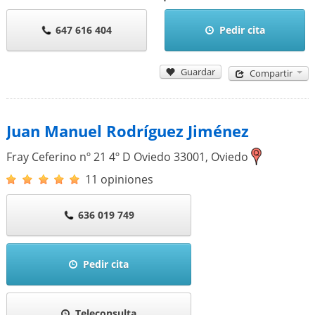
647 616 404
Pedir cita
Guardar
Compartir
Juan Manuel Rodríguez Jiménez
Fray Ceferino nº 21 4º D Oviedo
33001
,
Oviedo
11 opiniones
636 019 749
Pedir cita
Teleconsulta