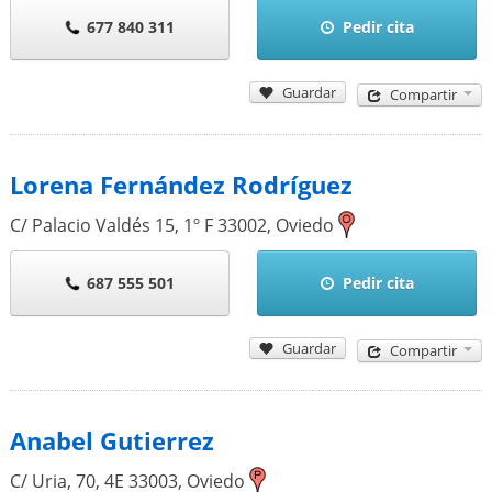
677 840 311
Pedir cita
Guardar
Compartir
Lorena Fernández Rodríguez
C/ Palacio Valdés 15, 1º F
33002
,
Oviedo
687 555 501
Pedir cita
Guardar
Compartir
Anabel Gutierrez
C/ Uria, 70, 4E
33003
,
Oviedo