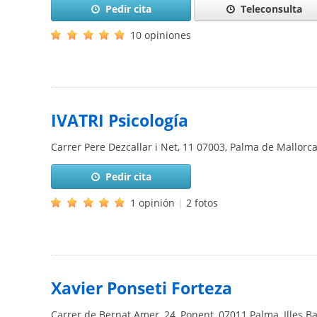
Pedir cita
Teleconsulta
10 opiniones
IVATRI Psicología
Carrer Pere Dezcallar i Net, 11
07003
,
Palma de Mallorc
Pedir cita
1 opinión
|
2 fotos
Xavier Ponseti Forteza
Carrer de Bernat Amer, 24, Ponent, 07011 Palma, Illes B