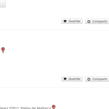
Guardar
Compartir
a
Guardar
Compartir
alears
07011
,
Palma de Mallorca