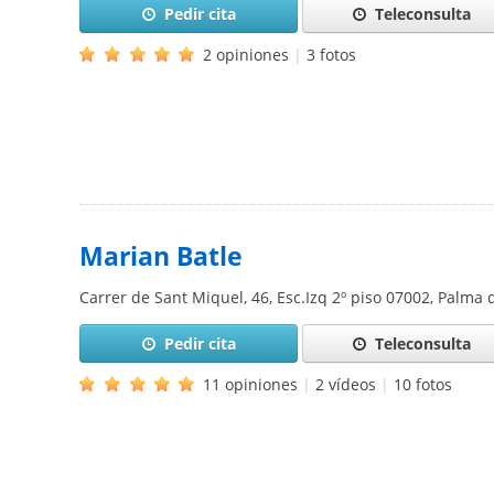
Pedir cita
Teleconsulta
2 opiniones
|
3 fotos
Marian Batle
Carrer de Sant Miquel, 46, Esc.Izq 2º piso
07002
,
Palma 
Pedir cita
Teleconsulta
11 opiniones
|
2 vídeos
|
10 fotos