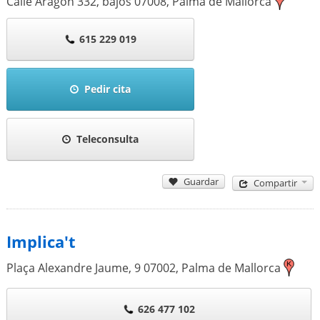
Calle Aragón 332, bajos
07008
,
Palma de Mallorca
615 229 019
Pedir cita
Teleconsulta
Guardar
Compartir
Implica't
Plaça Alexandre Jaume, 9
07002
,
Palma de Mallorca
626 477 102