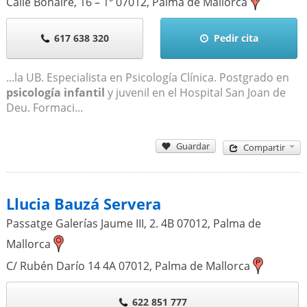
Calle Bonaire, 16 – 1º
07012
,
Palma de Mallorca
617 638 320
Pedir cita
...la UB. Especialista en Psicología Clínica. Postgrado en
psicología infantil
y juvenil en el Hospital San Joan de
Deu. Formaci...
Guardar
Compartir
Llucia Bauzá Servera
Passatge Galerías Jaume III, 2. 4B
07012
,
Palma de
Mallorca
C/ Rubén Darío 14 4A
07012
,
Palma de Mallorca
622 851 777