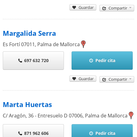
Guardar
Compartir
Margalida Serra
Es Fortí
07011
,
Palma de Mallorca
697 632 720
Pedir cita
Guardar
Compartir
Marta Huertas
C/ Aragón, 36 - Entresuelo D
07006
,
Palma de Mallorca
871 962 606
Pedir cita