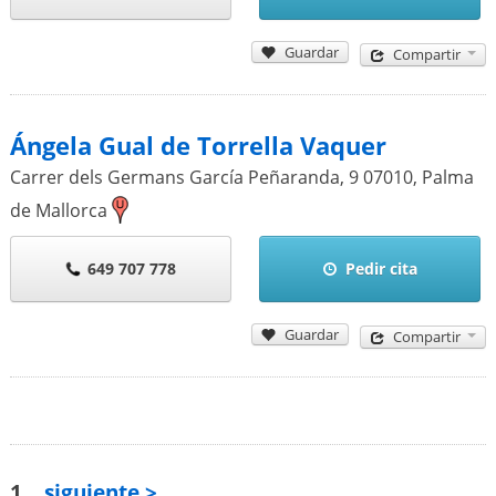
Guardar
Compartir
Ángela Gual de Torrella Vaquer
Carrer dels Germans García Peñaranda, 9
07010
,
Palma
de Mallorca
649 707 778
Pedir cita
Guardar
Compartir
1
siguiente >