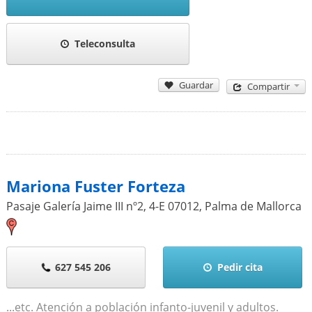
Teleconsulta
Guardar
Compartir
Mariona Fuster Forteza
Pasaje Galería Jaime III nº2, 4-E
07012
,
Palma de Mallorca
627 545 206
Pedir cita
...etc. Atención a población infanto-juvenil y adultos.