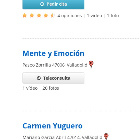
Pedir cita
4 opiniones
|
1 vídeo
|
1 foto
Mente y Emoción
Paseo Zorrilla
47006
,
Valladolid
Teleconsulta
1 vídeo
|
20 fotos
Carmen Yuguero
Mariano García Abril
47014
,
Valladolid