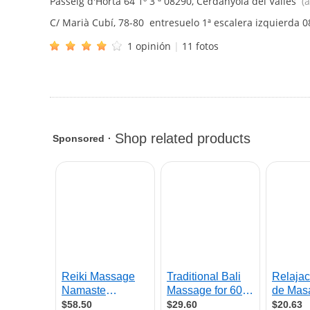
Passeig d'Horta 64 1º 3 ª
08290
,
Cerdanyola del Vallés
(a
C/ Marià Cubí, 78-80 entresuelo 1ª escalera izquierda
0
1 opinión
|
11 fotos