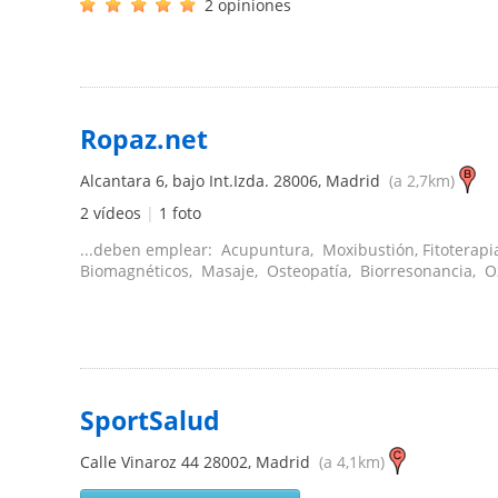
2 opiniones
Ropaz.net
Alcantara 6, bajo Int.Izda.
28006
,
Madrid
(a 2,7km)
2 vídeos
|
1 foto
...deben emplear: Acupuntura, Moxibustión, Fitoterap
Biomagnéticos, Masaje, Osteopatía, Biorresonancia, O
SportSalud
Calle Vinaroz 44
28002
,
Madrid
(a 4,1km)