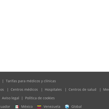
|
Tarifas para médicos y clínicas
cos
|
Centros médicos
|
Hospitales
|
Centros de salud
|
Me
Aviso legal
|
Política de cookies
cuador
México
Venezuela
Global