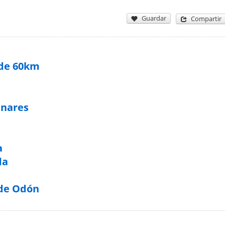
Guardar
Compartir
 de 60km
enares
a
da
 de Odón