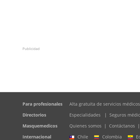
Publicidad
Para profesionales
Alta gratuita de servicios médicos
Directorios
Especialidades
|
Seguros médi
Masquemedicos
Quienes somos
|
Contáctanos
|
Internacional
Chile
Colombia
E