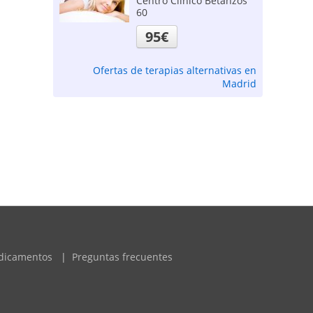
Centro Clínico Betanzos
60
95€
Ofertas de terapias alternativas en
Madrid
dicamentos
|
Preguntas frecuentes