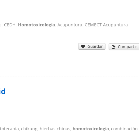
ía. CEDH.
Homotoxicología
. Acupuntura. CEMECT Acupuntura
Guardar
Compartir
id
toterapia, chikung, hierbas chinas,
homotoxicología
, combinación