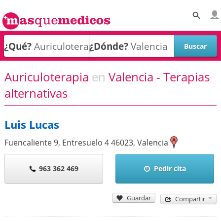
¿Qué?
¿Dónde?
Auriculoterapia
en
Valencia - Terapias
alternativas
Luis Lucas
Fuencaliente 9, Entresuelo 4
46023
,
Valencia
963 362 469
Pedir cita
Guardar
Compartir