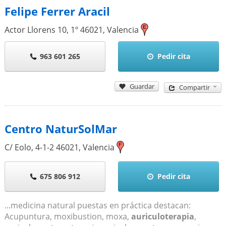
Felipe Ferrer Aracil
Actor Llorens 10, 1º
46021
,
Valencia
963 601 265
Pedir cita
Guardar
Compartir
Centro NaturSolMar
C/ Eolo, 4-1-2
46021
,
Valencia
675 806 912
Pedir cita
...medicina natural puestas en práctica destacan:
Acupuntura, moxibustion, moxa,
auriculoterapia
,