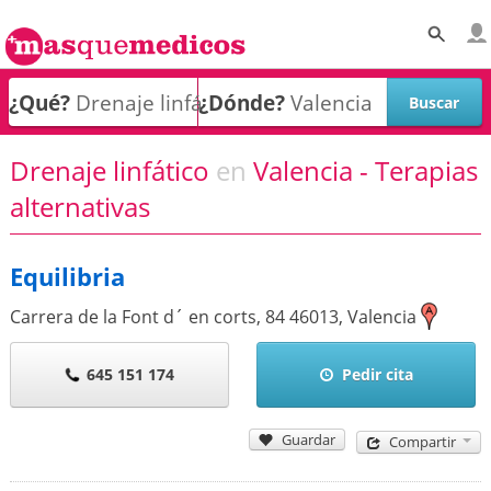
¿Qué?
¿Dónde?
Drenaje linfático
en
Valencia - Terapias
alternativas
Equilibria
Carrera de la Font d´ en corts, 84
46013
,
Valencia
645 151 174
Pedir cita
Guardar
Compartir