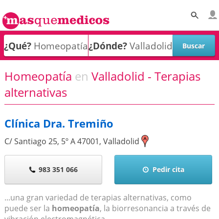
¿Qué?
¿Dónde?
Homeopatía
en
Valladolid - Terapias
alternativas
Clínica Dra. Tremiño
C/ Santiago 25, 5º A
47001
,
Valladolid
983 351 066
Pedir cita
...una gran variedad de terapias alternativas, como
puede ser la
homeopatía
, la biorresonancia a través de
vibración electromagnética...