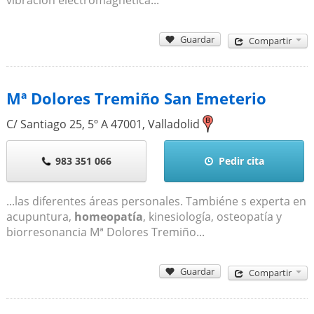
Guardar
Compartir
Mª Dolores Tremiño San Emeterio
C/ Santiago 25, 5º A
47001
,
Valladolid
983 351 066
Pedir cita
...las diferentes áreas personales. Tambiéne s experta en
acupuntura,
homeopatía
, kinesiología, osteopatía y
biorresonancia Mª Dolores Tremiño...
Guardar
Compartir