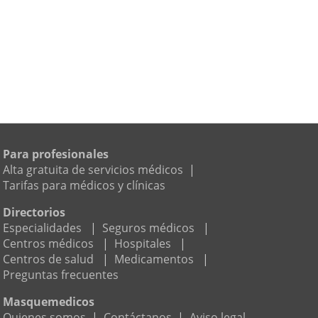
Para profesionales
Alta gratuita de servicios médicos
|
Tarifas para médicos y clínicas
Directorios
Especialidades
|
Seguros médicos
|
Centros médicos
|
Hospitales
|
Centros de salud
|
Medicamentos
|
Preguntas frecuentes
Masquemedicos
Quienes somos
|
Contáctanos
|
Aviso legal