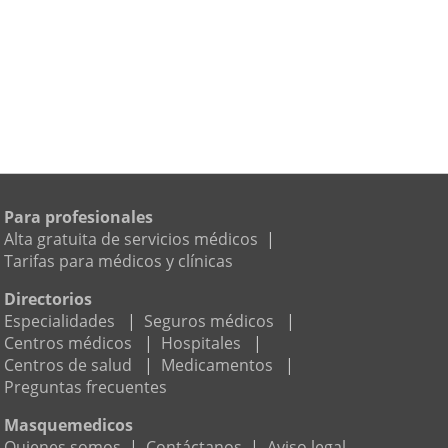
Para profesionales
Alta gratuita de servicios médicos
|
Tarifas para médicos y clínicas
Directorios
Especialidades
|
Seguros médicos
|
Centros médicos
|
Hospitales
|
Centros de salud
|
Medicamentos
|
Preguntas frecuentes
Masquemedicos
Quienes somos
|
Contáctanos
|
Aviso legal