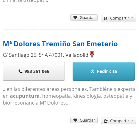
Guardar
Compartir
Mª Dolores Tremiño San Emeterio
C/ Santiago 25, 5º A
47001
,
Valladolid
983 351 066
Pedir cita
...en las diferentes áreas personales. Tambiéne s experta
en
acupuntura
, homeopatía, kinesiología, osteopatía y
biorresonancia Mª Dolores...
Guardar
Compartir