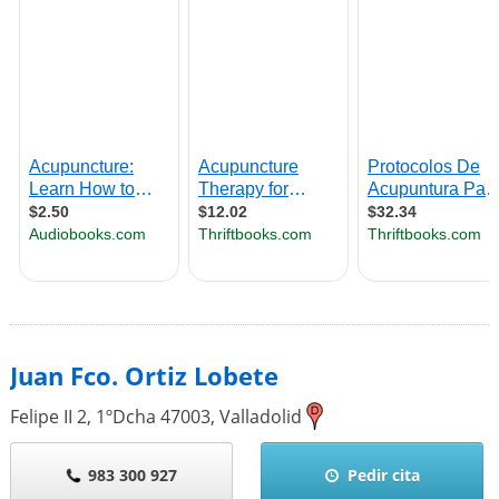
Juan Fco. Ortiz Lobete
Felipe II 2, 1ºDcha
47003
,
Valladolid
983 300 927
Pedir cita