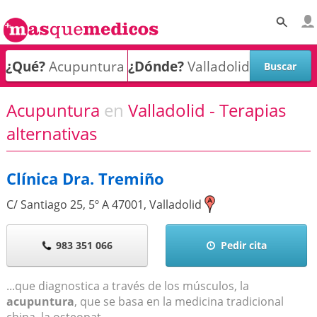
¿Qué?
¿Dónde?
Acupuntura
en
Valladolid - Terapias
alternativas
Clínica Dra. Tremiño
C/ Santiago 25, 5º A
47001
,
Valladolid
983 351 066
Pedir cita
...que diagnostica a través de los músculos, la
acupuntura
, que se basa en la medicina tradicional
china, la osteopat...