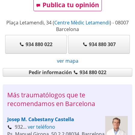
Publica tu opinión
Plaça Letamendi, 34
(
Centre Mèdic Letamendi
)
-
08007
Barcelona
934 880 022
934 880 307
ver mapa
Pedir información
934 880 022
Más traumatólogos que te
recomendamos en Barcelona
Josep M. Cabestany Castella
932...
ver teléfono
Ps. Manuel Girona, 50 2.2
08034
,
Barcelona