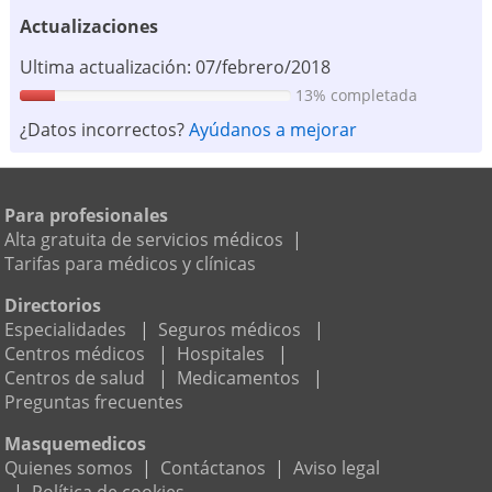
Actualizaciones
Ultima actualización: 07/febrero/2018
13% completada
¿Datos incorrectos?
Ayúdanos a mejorar
Para profesionales
Alta gratuita de servicios médicos
|
Tarifas para médicos y clínicas
Directorios
Especialidades
|
Seguros médicos
|
Centros médicos
|
Hospitales
|
Centros de salud
|
Medicamentos
|
Preguntas frecuentes
Masquemedicos
Quienes somos
|
Contáctanos
|
Aviso legal
|
Política de cookies