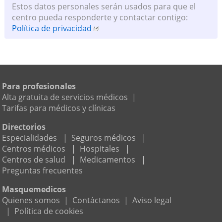
Estos datos personales serán usados para que el
centro pueda responderte y contactar contigo:
Política de privacidad
Para profesionales
Alta gratuita de servicios médicos
|
Tarifas para médicos y clínicas
Directorios
Especialidades
|
Seguros médicos
|
Centros médicos
|
Hospitales
|
Centros de salud
|
Medicamentos
|
Preguntas frecuentes
Masquemedicos
Quienes somos
|
Contáctanos
|
Aviso legal
|
Política de cookies