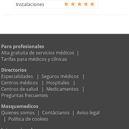
Instalaciones
Para profesionales
Alta gratuita de servicios médicos
|
Tarifas para médicos y clínicas
Directorios
Especialidades
|
Seguros médicos
|
Centros médicos
|
Hospitales
|
Centros de salud
|
Medicamentos
|
Preguntas frecuentes
Masquemedicos
Quienes somos
|
Contáctanos
|
Aviso legal
|
Política de cookies