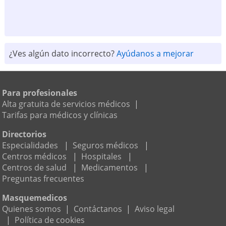
¿Ves algún dato incorrecto?
Ayúdanos a mejorar
Para profesionales
Alta gratuita de servicios médicos
|
Tarifas para médicos y clínicas
Directorios
Especialidades
|
Seguros médicos
|
Centros médicos
|
Hospitales
|
Centros de salud
|
Medicamentos
|
Preguntas frecuentes
Masquemedicos
Quienes somos
|
Contáctanos
|
Aviso legal
|
Política de cookies