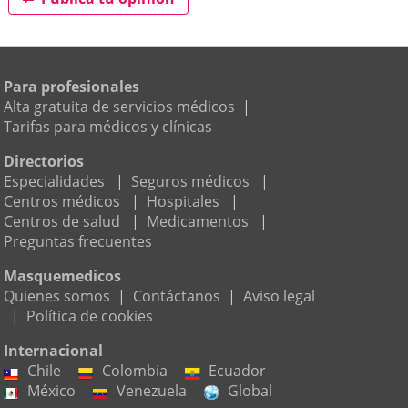
Para profesionales
Alta gratuita de servicios médicos
|
Tarifas para médicos y clínicas
Directorios
Especialidades
|
Seguros médicos
|
Centros médicos
|
Hospitales
|
Centros de salud
|
Medicamentos
|
Preguntas frecuentes
Masquemedicos
Quienes somos
|
Contáctanos
|
Aviso legal
|
Política de cookies
Internacional
Chile
Colombia
Ecuador
México
Venezuela
Global