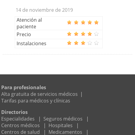
14 de noviembre de 2019
Atención al
paciente
Precio
Instalaciones
Para profesionales
Alta gratuita de servicios médicos
|
Tarifas para médicos y clínicas
Directorios
Especialidades
|
Seguros médicos
|
Centros médicos
|
Hospitales
|
Centros de salud
|
Medicamentos
|