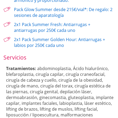
armónico y proporcionado.
Pack Glow Summer desde 215€/vial*: De regalo: 2
sesiones de aparatología
2x1 Pack Summer Fresh: Antiarrugas +
antiarrugas por 250€ cada uno
2x1 Pack Summer Golden Hour: Antiarrugas +
labios por 250€ cada uno
Servicios
Tratamientos:
abdominoplastia
,
Ácido hialurónico
,
blefaroplastia
,
cirugía capilar
,
cirugía craneofacial
,
cirugía de cabeza y cuello
,
cirugía de la obesidad
,
cirugía de mano
,
cirugía del torax
,
cirugía estética de
las piernas
,
cirugía genital
,
depilación láser
,
dermoabrasión
,
ginecomastia
,
gluteoplastia
,
implante
capilar
,
implantes faciales
,
labioplastia
,
láser estético
,
lifting de brazos
,
lifting de muslos
,
lifting facial
,
liposucción / lipoescultura
,
malformaciones