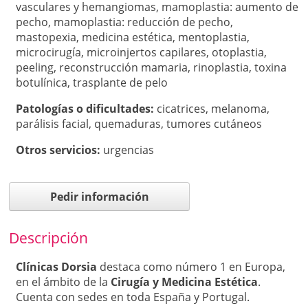
vasculares y hemangiomas
,
mamoplastia: aumento de
pecho
,
mamoplastia: reducción de pecho
,
mastopexia
,
medicina estética
,
mentoplastia
,
microcirugía
,
microinjertos capilares
,
otoplastia
,
peeling
,
reconstrucción mamaria
,
rinoplastia
,
toxina
botulínica
,
trasplante de pelo
Patologí­as o dificultades:
cicatrices
,
melanoma
,
parálisis facial
,
quemaduras
,
tumores cutáneos
Otros servicios:
urgencias
Pedir información
Descripción
Clínicas Dorsia
destaca como número 1 en Europa,
en el ámbito de la
Cirugía y Medicina Estética
.
Cuenta con sedes en toda España y Portugal.