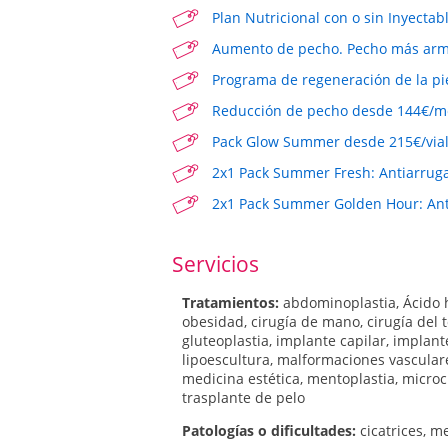
Plan Nutricional con o sin Inyectab
Aumento de pecho. Pecho más armó
Programa de regeneración de la pi
Reducción de pecho desde 144€/me
Pack Glow Summer desde 215€/vial*
2x1 Pack Summer Fresh: Antiarruga
2x1 Pack Summer Golden Hour: Anti
Servicios
Tratamientos:
abdominoplastia
,
Ácido 
obesidad
,
cirugía de mano
,
cirugía del 
gluteoplastia
,
implante capilar
,
implante
lipoescultura
,
malformaciones vascula
medicina estética
,
mentoplastia
,
microc
trasplante de pelo
Patologí­as o dificultades:
cicatrices
,
me