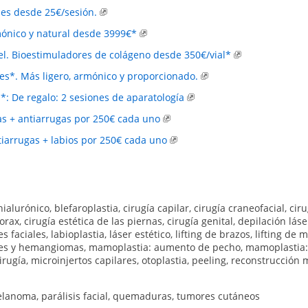
les desde 25€/sesión.
nico y natural desde 3999€*
el. Bioestimuladores de colágeno desde 350€/vial*
s*. Más ligero, armónico y proporcionado.
: De regalo: 2 sesiones de aparatología
s + antiarrugas por 250€ cada uno
arrugas + labios por 250€ cada uno
hialurónico
,
blefaroplastia
,
cirugía capilar
,
cirugía craneofacial
,
ciru
torax
,
cirugía estética de las piernas
,
cirugía genital
,
depilación láse
s faciales
,
labioplastia
,
láser estético
,
lifting de brazos
,
lifting de 
res y hemangiomas
,
mamoplastia: aumento de pecho
,
mamoplastia:
irugía
,
microinjertos capilares
,
otoplastia
,
peeling
,
reconstrucción 
lanoma
,
parálisis facial
,
quemaduras
,
tumores cutáneos