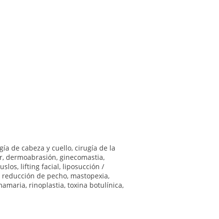
gía de cabeza y cuello
,
cirugía de la
r
,
dermoabrasión
,
ginecomastia
,
muslos
,
lifting facial
,
liposucción /
 reducción de pecho
,
mastopexia
,
mamaria
,
rinoplastia
,
toxina botulínica
,