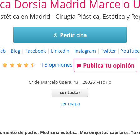
ica Dorsia Madrid Marcelo 
estética en Madrid - Cirugía Plástica, Estética y R
Pedir cita
eb
|
Blog
|
Facebook
|
Linkedin
|
Instagram
|
Twitter
|
YouTube
13
opiniones
Publica tu opinión
C/ de Marcelo Usera, 43
-
28026
Madrid
contactar
ver mapa
aumento de pecho
,
Medicina estética
,
Microinjertos capilares
,
Toxi