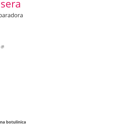
Usera
eparadora
na botulínica