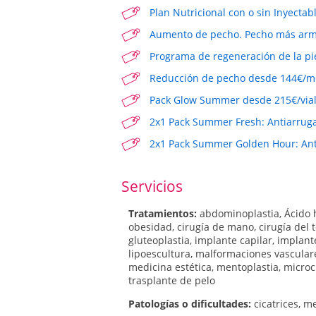
Plan Nutricional con o sin Inyectab
Aumento de pecho. Pecho más armó
Programa de regeneración de la pi
Reducción de pecho desde 144€/me
Pack Glow Summer desde 215€/vial*
2x1 Pack Summer Fresh: Antiarruga
2x1 Pack Summer Golden Hour: Anti
Servicios
Tratamientos:
abdominoplastia
,
Ácido 
obesidad
,
cirugía de mano
,
cirugía del 
gluteoplastia
,
implante capilar
,
implante
lipoescultura
,
malformaciones vascula
medicina estética
,
mentoplastia
,
microc
trasplante de pelo
Patologí­as o dificultades:
cicatrices
,
me