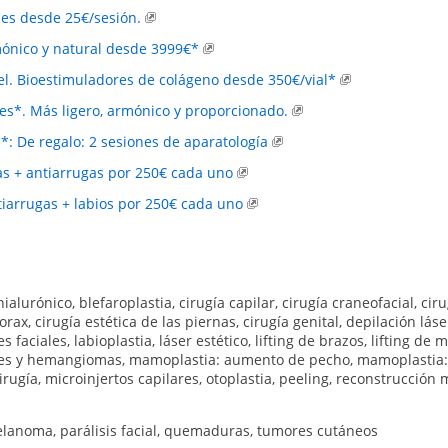
les desde 25€/sesión.
nico y natural desde 3999€*
el. Bioestimuladores de colágeno desde 350€/vial*
s*. Más ligero, armónico y proporcionado.
: De regalo: 2 sesiones de aparatología
s + antiarrugas por 250€ cada uno
arrugas + labios por 250€ cada uno
hialurónico
,
blefaroplastia
,
cirugía capilar
,
cirugía craneofacial
,
ciru
torax
,
cirugía estética de las piernas
,
cirugía genital
,
depilación láse
s faciales
,
labioplastia
,
láser estético
,
lifting de brazos
,
lifting de 
res y hemangiomas
,
mamoplastia: aumento de pecho
,
mamoplastia:
irugía
,
microinjertos capilares
,
otoplastia
,
peeling
,
reconstrucción 
lanoma
,
parálisis facial
,
quemaduras
,
tumores cutáneos