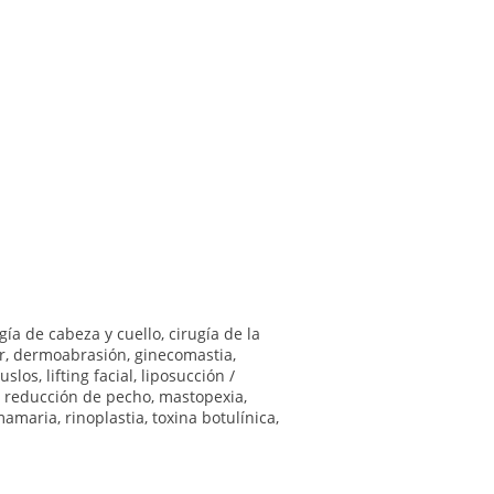
gía de cabeza y cuello
,
cirugía de la
r
,
dermoabrasión
,
ginecomastia
,
muslos
,
lifting facial
,
liposucción /
 reducción de pecho
,
mastopexia
,
mamaria
,
rinoplastia
,
toxina botulínica
,