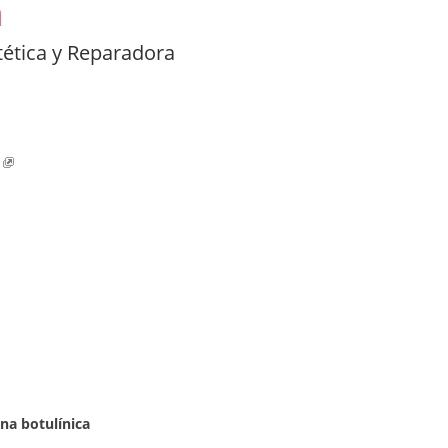
a
tética y Reparadora
na botulínica