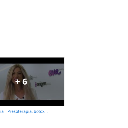
+ 6
a - Presoterapia, bótox...