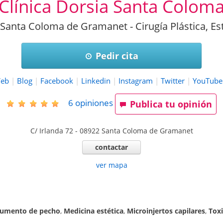
Clínica Dorsia Santa Colom
n Santa Coloma de Gramanet - Cirugía Plástica, Es
Pedir cita
eb
|
Blog
|
Facebook
|
Linkedin
|
Instagram
|
Twitter
|
YouTube
6
opiniones
Publica tu opinión
C/ Irlanda 72
-
08922
Santa Coloma de Gramanet
contactar
ver mapa
aumento de pecho
,
Medicina estética
,
Microinjertos capilares
,
Toxi