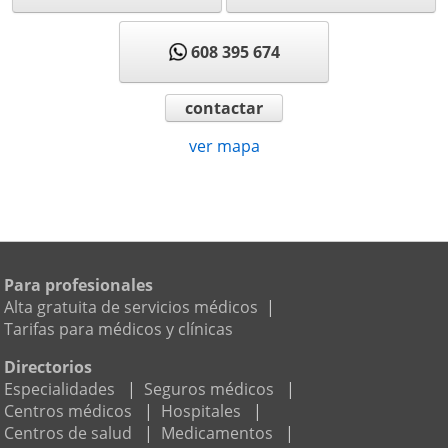
608 395 674
contactar
ver mapa
Para profesionales
Alta gratuita de servicios médicos
|
Tarifas para médicos y clínicas
Directorios
Especialidades
|
Seguros médicos
|
Centros médicos
|
Hospitales
|
Centros de salud
|
Medicamentos
|