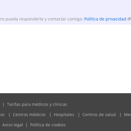
ro pueda responderte y contactar contigo:
Política de privacidad
|
Tarifas para médicos y clínicas
cos
|
Centros médicos
|
Hospitales
|
Centros de salud
|
Me
Aviso legal
|
Política de cookies