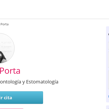
 Porta
 Porta
dontología y Estomatología
r cita