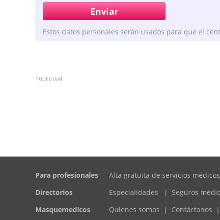
Estos datos personales serán usados para que el cent
Publicidad
Para profesionales
Alta gratuita de servicios médicos
Directorios
Especialidades
|
Seguros médi
Masquemedicos
Quienes somos
|
Contáctanos
|