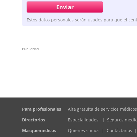
Estos datos personales serán usados para que el cent
Publicidad
Para profesionales
Alta gratuita de servicios médicos
Directorios
Especialidades
|
Seguros médi
Masquemedicos
Quienes somos
|
Contáctanos
|