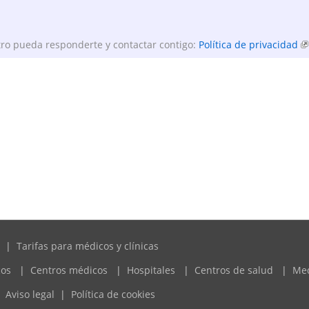
ro pueda responderte y contactar contigo:
Política de privacidad
|
Tarifas para médicos y clínicas
cos
|
Centros médicos
|
Hospitales
|
Centros de salud
|
Me
Aviso legal
|
Política de cookies