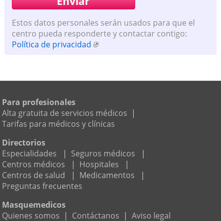
Estos datos personales serán usados para que el
centro pueda responderte y contactar contigo:
Política de privacidad
Para profesionales
Alta gratuita de servicios médicos
|
Tarifas para médicos y clínicas
Directorios
Especialidades
|
Seguros médicos
|
Centros médicos
|
Hospitales
|
Centros de salud
|
Medicamentos
|
Preguntas frecuentes
Masquemedicos
Quienes somos
|
Contáctanos
|
Aviso legal