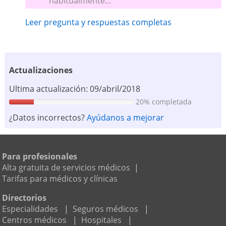
habitualmente...
Leer pregunta y respuestas completas
Actualizaciones
Ultima actualización: 09/abril/2018
20% completada
¿Datos incorrectos?
Ayúdanos a mejorar
Para profesionales
Alta gratuita de servicios médicos
|
Tarifas para médicos y clínicas
Directorios
Especialidades
|
Seguros médicos
|
Centros médicos
|
Hospitales
|