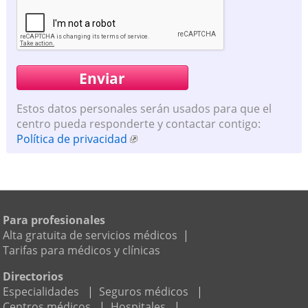
Estos datos personales serán usados para que el
centro pueda responderte y contactar contigo:
Política de privacidad
Para profesionales
Alta gratuita de servicios médicos
|
Tarifas para médicos y clínicas
Directorios
Especialidades
|
Seguros médicos
|
Centros médicos
|
Hospitales
|