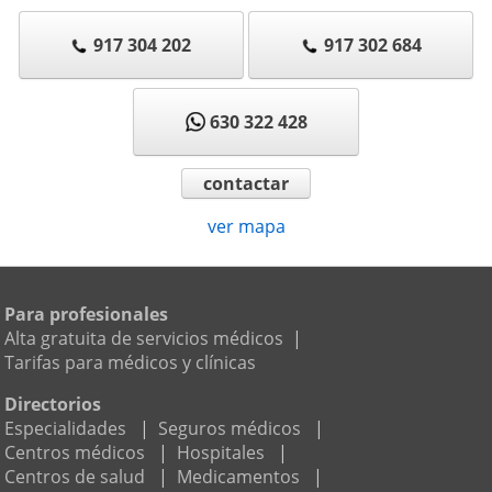
917 304 202
917 302 684
630 322 428
contactar
ver mapa
Para profesionales
Alta gratuita de servicios médicos
|
Tarifas para médicos y clínicas
Directorios
Especialidades
|
Seguros médicos
|
Centros médicos
|
Hospitales
|
Centros de salud
|
Medicamentos
|