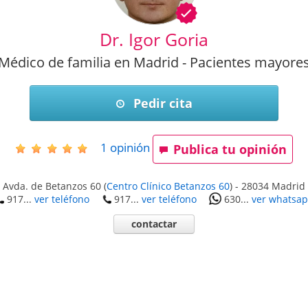
Dr. Igor Goria
Médico de familia en Madrid - Pacientes mayore
Pedir cita
1
opinión
Publica tu opinión
Avda. de Betanzos 60
(
Centro Clínico Betanzos 60
)
-
28034
Madrid
917...
ver teléfono
917...
ver teléfono
630...
ver whatsa
contactar