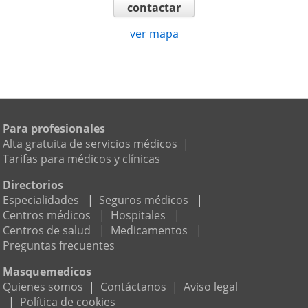
contactar
ver mapa
Para profesionales
Alta gratuita de servicios médicos
|
Tarifas para médicos y clínicas
Directorios
Especialidades
|
Seguros médicos
|
Centros médicos
|
Hospitales
|
Centros de salud
|
Medicamentos
|
Preguntas frecuentes
Masquemedicos
Quienes somos
|
Contáctanos
|
Aviso legal
|
Política de cookies