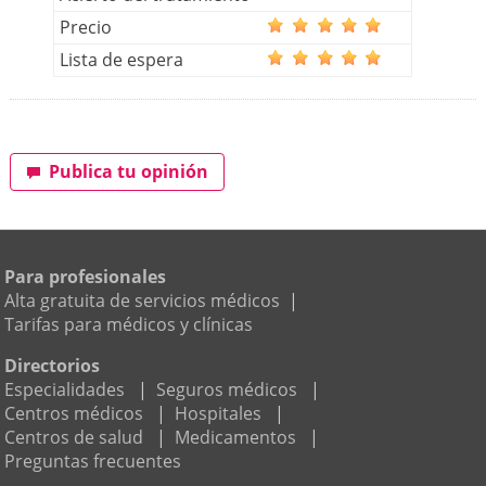
Precio
Lista de espera
Publica tu opinión
Para profesionales
Alta gratuita de servicios médicos
|
Tarifas para médicos y clínicas
Directorios
Especialidades
|
Seguros médicos
|
Centros médicos
|
Hospitales
|
Centros de salud
|
Medicamentos
|
Preguntas frecuentes