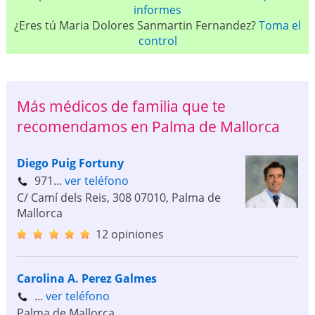
informes
¿Eres tú Maria Dolores Sanmartin Fernandez?
Toma el
control
Más médicos de familia que te
recomendamos en Palma de Mallorca
Diego Puig Fortuny
971...
ver teléfono
C/ Camí dels Reis, 308
07010
,
Palma de
Mallorca
12 opiniones
Carolina A. Perez Galmes
...
ver teléfono
Palma de Mallorca