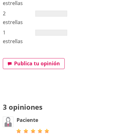
estrellas
2
estrellas
1
estrellas
Publica tu opinión
3 opiniones
Paciente