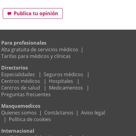
Publica tu opinión
Para profesionales
Alta gratuita de servicios médicos
|
Tarifas para médicos y clínicas
Directorios
Especialidades
|
Seguros médicos
|
Centros médicos
|
Hospitales
|
Centros de salud
|
Medicamentos
|
Preguntas frecuentes
Masquemedicos
Quienes somos
|
Contáctanos
|
Aviso legal
|
Política de cookies
Internacional