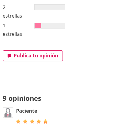
2
estrellas
1
estrellas
Publica tu opinión
9 opiniones
Paciente