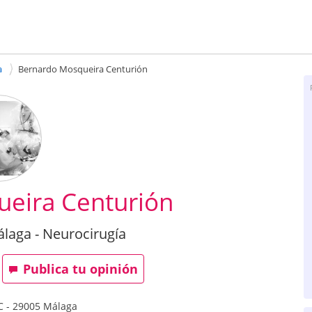
a
Bernardo Mosqueira Centurión
eira Centurión
laga - Neurocirugía
Publica tu opinión
C
-
29005
Málaga