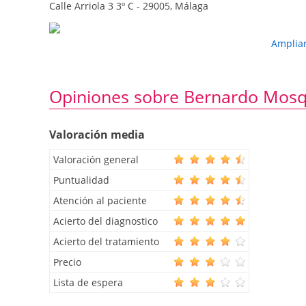
Calle Arriola 3 3º C - 29005, Málaga
"Resultados y Complicaciones en el Tratamiento de
Congreso de la Sociedad Andaluza de Neurocirugí
"Cirugía de la Epilepsia del Lóbulo Temporal. Anál
Amplia
Hospital Carlos Haya". XXVII Reunión Científica d
"Astrocitoma Pilocítico".XV Congreso de la Socied
"Tumor Neuroepitelial Disembrioplásico". XV Cong
Opiniones sobre Bernardo Mosq
Valoración media
Valoración general
Puntualidad
Atención al paciente
Acierto del diagnostico
Acierto del tratamiento
Precio
Lista de espera