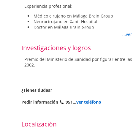
Experiencia profesional:
Médico cirujano en Málaga Brain Group
Neurocirujano en Xanit Hospital
Doctor en Málaga Brain Group
Medico Adjunto en Hospital Regional Universitari
...ve
Medico Neurocirujano en Málaga
Investigaciones y logros
Publicaciones y conferencias:
Tres capítulos en libros especializados en Neurología.
Premio del Ministerio de Sanidad por figurar entre las
2002.
Capítulo: Hemangioblastomas. Libro: Tumores del S
Capítulo: Tumores de la base craneal. Liibro: Tumo
Capítulo: Resección tumoral guiada por fluorescen
infancia.
¿Tienes dudas?
Siete comunicaciones a congresos
Pedir información
951...
ver teléfono
"Metástasis Intracraneal de Melanoma". XXVII Co
(2011).
"Monitorización Intraoperatoria del Córtex Motor 
Sociedad Andaluza de Neurocirugía (2011).
Localización
"Cirugía de Epilepsia del Lóbulo Temporal. Análisi
Hospital Carlos Haya". XXVII Congreso de la Socie