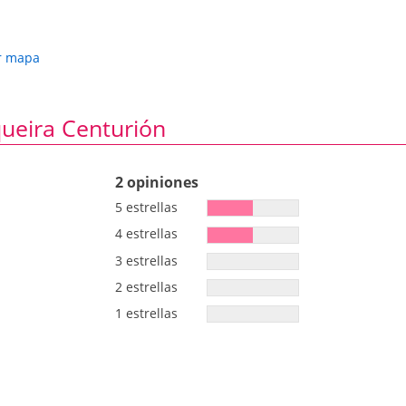
 la Hipertensión Intracraneal Benigna". XXVII
a (2011).
isis del Protocolo y Resultados Preliminares en el
r mapa
e la Sociedad Andaluza de Neurocirugía (2011).
ad Española de Neurocirugía (2010).
reso de la Sociedad Española de Neurocirugía (2010).
ueira Centurión
2 opiniones
5 estrellas
4 estrellas
3 estrellas
2 estrellas
1 estrellas