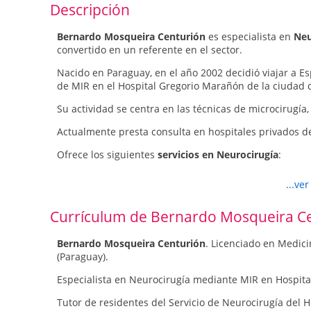
Descripción
Bernardo Mosqueira Centurión
es especialista en
Neu
convertido en un referente en el sector.
Nacido en Paraguay, en el año 2002 decidió viajar a Es
de MIR en el Hospital Gregorio Marañón de la ciudad 
Su actividad se centra en las técnicas de microcirug
Actualmente presta consulta en hospitales privados d
Ofrece los siguientes
servicios en Neurocirugía
:
Cirugía de columna mínimamente invasiva
...ve
Segunda opinión médica
Hernia discal lumbar
Currículum de Bernardo Mosqueira C
Hernia discal cervical
Cirugía craneal
Bernardo Mosqueira Centurión
. Licenciado en Medic
Estenosis de canal
(Paraguay).
Grupos de cirugía de columna
Cirugía de la epilepsia
Especialista en Neurocirugía mediante MIR en Hospit
Tutor de residentes del Servicio de Neurocirugía del H