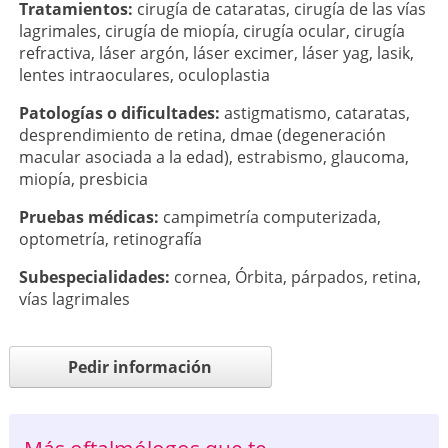
Tratamientos:
cirugía de cataratas
,
cirugía de las vías
lagrimales
,
cirugía de miopía
,
cirugía ocular
,
cirugía
refractiva
,
láser argón
,
láser excimer
,
láser yag
,
lasik
,
lentes intraoculares
,
oculoplastia
Patologí­as o dificultades:
astigmatismo
,
cataratas
,
desprendimiento de retina
,
dmae (degeneración
macular asociada a la edad)
,
estrabismo
,
glaucoma
,
miopía
,
presbicia
Pruebas médicas:
campimetría computerizada
,
optometría
,
retinografía
Subespecialidades:
cornea
,
Órbita
,
párpados
,
retina
,
vías lagrimales
Pedir información