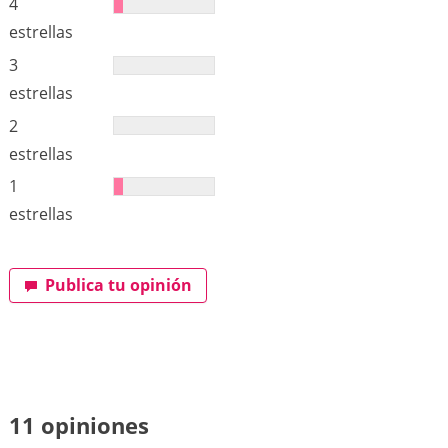
4
estrellas
3
estrellas
2
estrellas
1
estrellas
Publica tu opinión
11 opiniones