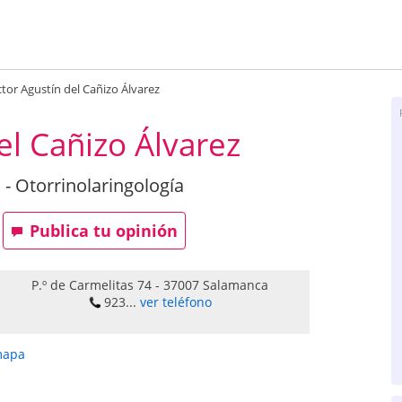
tor Agustín del Cañizo Álvarez
el Cañizo Álvarez
- Otorrinolaringología
Publica tu opinión
P.º de Carmelitas 74
-
37007
Salamanca
923...
ver teléfono
mapa