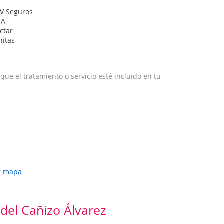
V Seguros
NA
ctar
nitas
e el tratamiento o servicio esté incluido en tu
r mapa
del Cañizo Álvarez