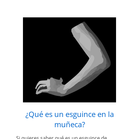
¿Qué es un esguince en la
muñeca?
Si quieres saber qué es un esguince de