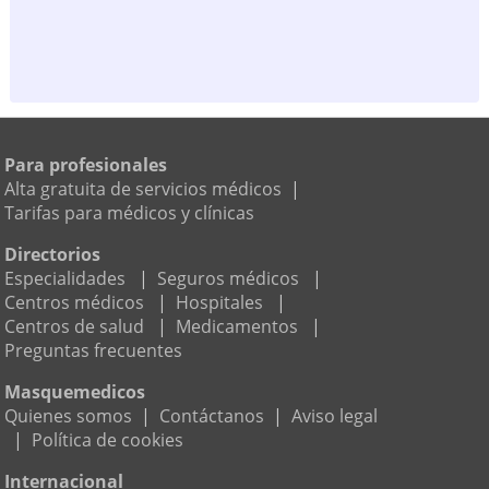
Para profesionales
Alta gratuita de servicios médicos
|
Tarifas para médicos y clínicas
Directorios
Especialidades
|
Seguros médicos
|
Centros médicos
|
Hospitales
|
Centros de salud
|
Medicamentos
|
Preguntas frecuentes
Masquemedicos
Quienes somos
|
Contáctanos
|
Aviso legal
|
Política de cookies
Internacional