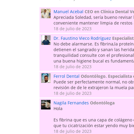
Manuel Acebal
CEO en Clínica Dental V
Apreciada Soledad, sería bueno revisar l
conveniente mantener limpia de restos a
18 de julio de 2023
Dr. Faustino Vieco Rodríguez
Especialis
No debe alarmarse. Es fibrina,la proteí
detienen el sangrado y sanan las herid
tranquilidad consulte con el profesional
una buena higiene bucal es fundament
18 de julio de 2023
Ferrol Dental
Odontólogo. Especialista 
Puede ser perfectamente normal, no obs
revisión de de le extrajeron la muela pa
18 de julio de 2023
Nagila Fernandes
Odontóloga
Hola
Es fibrina que es una capa de colágeno q
que tu cicatrización estar yendo muy bi
18 de julio de 2023