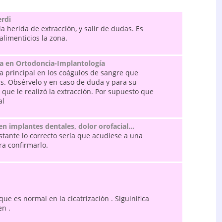
erdi
a herida de extracción, y salir de dudas. Es
limenticios la zona.
ta en Ortodoncia-Implantología
na principal en los coágulos de sangre que
as. Obsérvelo y en caso de duda y para su
 que le realizó la extracción. Por supuesto que
al
en implantes dentales, dolor orofacial…
tante lo correcto sería que acudiese a una
ra confirmarlo.
ue es normal en la cicatrización . Siguinifica
en .