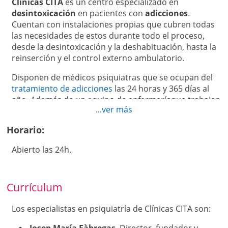
Clínicas CITA
es un centro especializado en
desintoxicación
en pacientes con
adicciones
.
Cuentan con instalaciones propias que cubren todas
las necesidades de estos durante todo el proceso,
desde la desintoxicación y la deshabituación, hasta la
reinserción y el control externo ambulatorio.
Disponen de médicos psiquiatras que se ocupan del
tratamiento de adicciones
las 24 horas y 365 días al
año. Además de un equipo de enfermeríaque trabajan
...ver más
conjuntamente.
Horario:
Ofrecen la posibilidad de realizar terpaias virtuales a
través de internet.
Abierto las 24h.
Las terapias se llevan a cabo por un equipo de más de
80 profesionales altamente cualidfcados, y con amplia
formación.
Currículum
CITA
es el único centro en España que cuenta con la
Los especialistas en psiquiatría de Clínicas CITA son:
autorización para implnatar PAE, una de las técnicas
complementarias más avanzadas para tratar las
Josep María Fàbregas
. Director, fundador y