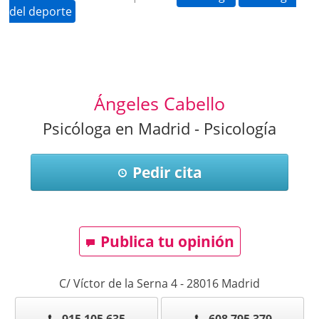
del deporte
Ángeles Cabello
Psicóloga en Madrid - Psicología
Pedir cita
Publica tu opinión
C/ Víctor de la Serna 4
-
28016
Madrid
915 105 635
608 795 379