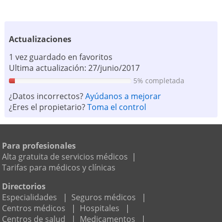
Actualizaciones
1 vez guardado en favoritos
Ultima actualización: 27/junio/2017
5% completada
¿Datos incorrectos?
Ayúdanos a mejorar
¿Eres el propietario?
Toma el control
Para profesionales
Alta gratuita de servicios médicos
|
Tarifas para médicos y clínicas
Directorios
Especialidades
|
Seguros médicos
|
Centros médicos
|
Hospitales
|
Centros de salud
|
Medicamentos
|