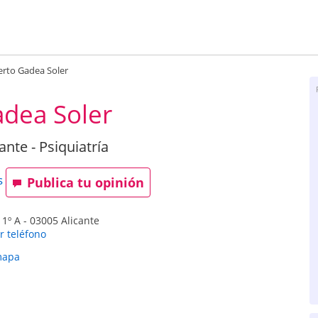
erto Gadea Soler
adea Soler
ante - Psiquiatría
s
Publica tu opinión
 1º A
-
03005
Alicante
r teléfono
mapa